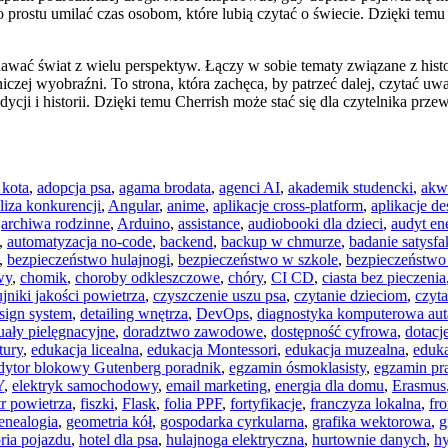
prostu umilać czas osobom, które lubią czytać o świecie. Dzięki temu je
nawać świat z wielu perspektyw. Łączy w sobie tematy związane z hi
iczej wyobraźni. To strona, która zachęca, by patrzeć dalej, czytać u
adycji i historii. Dzięki temu Cherrish może stać się dla czytelnika p
 kota
,
adopcja psa
,
agama brodata
,
agenci AI
,
akademik studencki
,
akw
liza konkurencji
,
Angular
,
anime
,
aplikacje cross-platform
,
aplikacje d
,
archiwa rodzinne
,
Arduino
,
assistance
,
audiobooki dla dzieci
,
audyt en
,
automatyzacja no-code
,
backend
,
backup w chmurze
,
badanie satysfa
,
bezpieczeństwo hulajnogi
,
bezpieczeństwo w szkole
,
bezpieczeństwo
wy
,
chomik
,
choroby odkleszczowe
,
chóry
,
CI CD
,
ciasta bez pieczenia
jniki jakości powietrza
,
czyszczenie uszu psa
,
czytanie dzieciom
,
czyt
sign system
,
detailing wnętrza
,
DevOps
,
diagnostyka komputerowa aut
ały pielęgnacyjne
,
doradztwo zawodowe
,
dostępność cyfrowa
,
dotacje
tury
,
edukacja licealna
,
edukacja Montessori
,
edukacja muzealna
,
eduka
dytor blokowy Gutenberg poradnik
,
egzamin ósmoklasisty
,
egzamin pr
Y
,
elektryk samochodowy
,
email marketing
,
energia dla domu
,
Erasmus
ltr powietrza
,
fiszki
,
Flask
,
folia PPF
,
fortyfikacje
,
franczyza lokalna
,
fr
enealogia
,
geometria kół
,
gospodarka cyrkularna
,
grafika wektorowa
,
g
oria pojazdu
,
hotel dla psa
,
hulajnoga elektryczna
,
hurtownie danych
,
hy