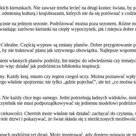
dalekich kierunkach. Nie zawsze trzeba lecieć na drugi koniec świata, 
ą, odmienną kulturą i krajobrazami, których nie da się porównać z codz
yłącznie na jednym sezonie. Podróżować można poza sezonem. Różne mi
wiadając zarówno kierunki na ciepły wypoczynek, jak i miejsca dobre n
yć idealne. Częścią wypraw są zmiany planów. Dobre przygotowanie p
, by nie traktować planu jak sztywnego obowiązku. Najlepsze wspomni
niem własnych planów podróży, list miejsc do odwiedzenia czy tematycz
 więc działać jak podróżnicza biblioteka inspiracji.
ny. Każdy kraj, miasto czy region czegoś uczy. Można poznawać wpływ
go właśnie spojrzenia: nie tylko „gdzie pojechać”, ale też „co można t
 Nie każdy chce tego samego. Jedni potrzebują ładnych widoków, inni
mu czytelnik nie musi podporządkowywać się jednemu modelowi podróż
 ciekawości. Cherrish może właśnie tak działać: zachęcać do czytania,
iele drzwi i pokazywać, że świat składa się z niezliczonych możliwośc
tapach podróżniczej drogi. Może inspirować, gdy dopiero pojawia się