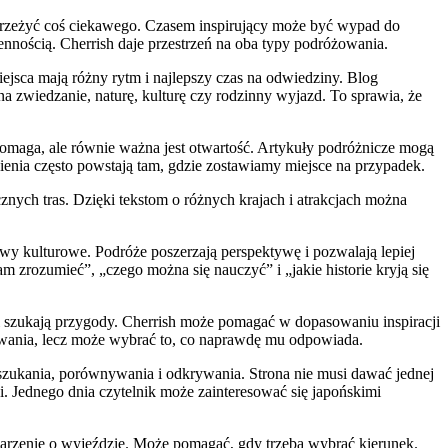
by przeżyć coś ciekawego. Czasem inspirujący może być wypad do
iennością. Cherrish daje przestrzeń na oba typy podróżowania.
ejsca mają różny rytm i najlepszy czas na odwiedziny. Blog
a zwiedzanie, naturę, kulturę czy rodzinny wyjazd. To sprawia, że
omaga, ale równie ważna jest otwartość. Artykuły podróżnicze mogą
enia często powstają tam, gdzie zostawiamy miejsce na przypadek.
nych tras. Dzięki tekstom o różnych krajach i atrakcjach można
y kulturowe. Podróże poszerzają perspektywę i pozwalają lepiej
am zrozumieć”, „czego można się nauczyć” i „jakie historie kryją się
 szukają przygody. Cherrish może pomagać w dopasowaniu inspiracji
owania, lecz może wybrać to, co naprawdę mu odpowiada.
 szukania, porównywania i odkrywania. Strona nie musi dawać jednej
i. Jednego dnia czytelnik może zainteresować się japońskimi
 marzenie o wyjeździe. Może pomagać, gdy trzeba wybrać kierunek.