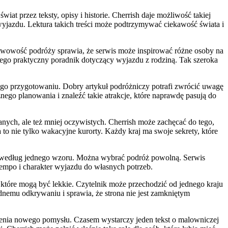
t przez teksty, opisy i historie. Cherrish daje możliwość takiej
wyjazdu. Lektura takich treści może podtrzymywać ciekawość świata i
rstwowość podróży sprawia, że serwis może inspirować różne osoby na
jnego praktyczny poradnik dotyczący wyjazdu z rodziną. Tak szeroka
go przygotowaniu. Dobry artykuł podróżniczy potrafi zwrócić uwagę
nego planowania i znaleźć takie atrakcje, które naprawdę pasują do
anych, ale też mniej oczywistych. Cherrish może zachęcać do tego,
 to nie tylko wakacyjne kurorty. Każdy kraj ma swoje sekrety, które
ko według jednego wzoru. Można wybrać podróż powolną. Serwis
empo i charakter wyjazdu do własnych potrzeb.
, które mogą być lekkie. Czytelnik może przechodzić od jednego kraju
odnemu odkrywaniu i sprawia, że strona nie jest zamkniętym
zienia nowego pomysłu. Czasem wystarczy jeden tekst o malowniczej