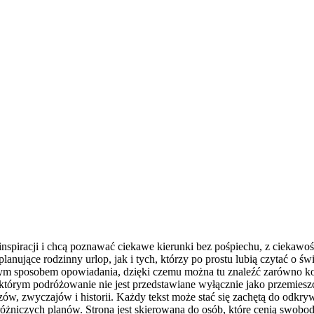
 inspiracji i chcą poznawać ciekawe kierunki bez pośpiechu, z ciekawo
ujące rodzinny urlop, jak i tych, którzy po prostu lubią czytać o świec
nym sposobem opowiadania, dzięki czemu można tu znaleźć zarówno kon
którym podróżowanie nie jest przedstawiane wyłącznie jako przemieszc
ów, zwyczajów i historii. Każdy tekst może stać się zachętą do odkry
różniczych planów. Strona jest skierowana do osób, które cenią swobod