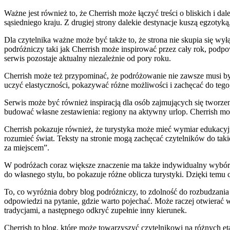
Ważne jest również to, że Cherrish może łączyć treści o bliskich i 
sąsiedniego kraju. Z drugiej strony dalekie destynacje kuszą egzotyk
Dla czytelnika ważne może być także to, że strona nie skupia się w
podróżniczy taki jak Cherrish może inspirować przez cały rok, podpo
serwis pozostaje aktualny niezależnie od pory roku.
Cherrish może też przypominać, że podróżowanie nie zawsze musi b
uczyć elastyczności, pokazywać różne możliwości i zachęcać do tego
Serwis może być również inspiracją dla osób zajmujących się tworze
budować własne zestawienia: regiony na aktywny urlop. Cherrish może
Cherrish pokazuje również, że turystyka może mieć wymiar edukacyj
rozumieć świat. Teksty na stronie mogą zachęcać czytelników do takie
za miejscem”.
W podróżach coraz większe znaczenie ma także indywidualny wybór.
do własnego stylu, bo pokazuje różne oblicza turystyki. Dzięki te
To, co wyróżnia dobry blog podróżniczy, to zdolność do rozbudzania
odpowiedzi na pytanie, gdzie warto pojechać. Może raczej otwierać w
tradycjami, a następnego odkryć zupełnie inny kierunek.
Cherrish to blog, które może towarzyszyć czytelnikowi na różnych e