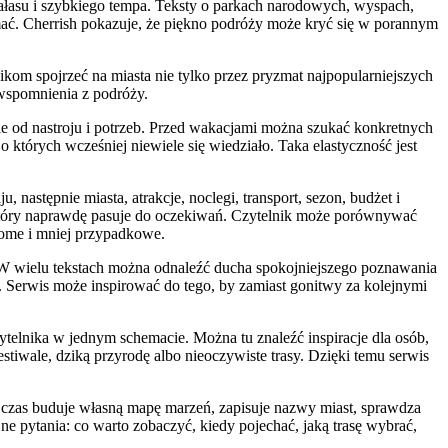
hałasu i szybkiego tempa. Teksty o parkach narodowych, wyspach,
mać. Cherrish pokazuje, że piękno podróży może kryć się w porannym
kom spojrzeć na miasta nie tylko przez pryzmat najpopularniejszych
e wspomnienia z podróży.
nie od nastroju i potrzeb. Przed wakacjami można szukać konkretnych
których wcześniej niewiele się wiedziało. Taka elastyczność jest
astępnie miasta, atrakcje, noclegi, transport, sezon, budżet i
, który naprawdę pasuje do oczekiwań. Czytelnik może porównywać
adome i mniej przypadkowe.
. W wielu tekstach można odnaleźć ducha spokojniejszego poznawania
 Serwis może inspirować do tego, by zamiast gonitwy za kolejnymi
zytelnika w jednym schemacie. Można tu znaleźć inspiracje dla osób,
festiwale, dziką przyrodę albo nieoczywiste trasy. Dzięki temu serwis
 czas buduje własną mapę marzeń, zapisuje nazwy miast, sprawdza
jne pytania: co warto zobaczyć, kiedy pojechać, jaką trasę wybrać,