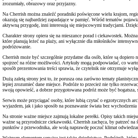
zrozumiały, obrazowy oraz przyjazny.
Na Cherrish można znaleźć poradniki poświęcone wielu krajom, regio
okazują się najbardziej zapadające w pamięć. Wśród tematów pojawia
aktywną przygodę, inni interesują się miejscowymi tradycjami. Dzięki 
Charakter strony opiera się na mieszance porad i ciekawostek. Można t
które planują leżeć na plaży, ani wyłącznie dla miłośników intensyw
podróżowanie.
Cherrish może być szczególnie przydatne dla osób, które są dopie
spojrzeć na różne możliwości. Artykuły mogą podpowiadać, co warto z
sposób prezentowania treści sprawia, że czytelnik nie otrzymuje wył
Dużą zaletą strony jest to, że porusza ona zarówno tematy planistycz
lepiej zrozumieć dane miejsce. Podróże to przecież nie tylko rezerwac
swoją opowieść, a dobrze przygotowana podróż może być bogatsza, s
Serwis może przyciągać osoby, które lubią czytać o egzotycznych ar
wyjazdem, jak i jako sposób na poznawanie świata bez wychodzenia 
Na stronie ważne miejsce zajmują lokalne perełki. Opisy takich miej
ważne są przyrodnicze ciekawostki. Cherrish zachęca, by patrzeć na 
punktów z przewodnika, ale wolą naprawdę poczuć klimat odwiedza
Ważnym elementem serwisu jest także dziedzictwo. Podróżnik, który o