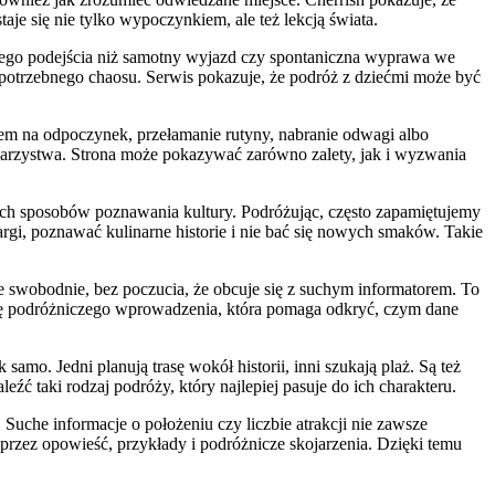
e się nie tylko wypoczynkiem, ale też lekcją świata.
nnego podejścia niż samotny wyjazd czy spontaniczna wyprawa we
epotrzebnego chaosu. Serwis pokazuje, że podróż z dziećmi może być
m na odpoczynek, przełamanie rutyny, nabranie odwagi albo
towarzystwa. Strona może pokazywać zarówno zalety, jak i wyzwania
ich sposobów poznawania kultury. Podróżując, często zapamiętujemy
rgi, poznawać kulinarne historie i nie bać się nowych smaków. Takie
e swobodnie, bez poczucia, że obcuje się z suchym informatorem. To
olę podróżniczego wprowadzenia, która pomaga odkryć, czym dane
mo. Jedni planują trasę wokół historii, inni szukają plaż. Są też
źć taki rodzaj podróży, który najlepiej pasuje do ich charakteru.
Suche informacje o położeniu czy liczbie atrakcji nie zawsze
 przez opowieść, przykłady i podróżnicze skojarzenia. Dzięki temu