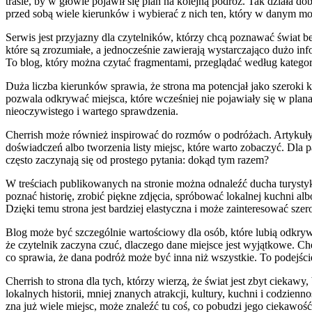
trasie, by w głowie pojawił się plan na kolejną podróż. Tak działa do
przed sobą wiele kierunków i wybierać z nich ten, który w danym mo
Serwis jest przyjazny dla czytelników, którzy chcą poznawać świat
które są zrozumiałe, a jednocześnie zawierają wystarczająco dużo inf
To blog, który można czytać fragmentami, przeglądać według katego
Duża liczba kierunków sprawia, że strona ma potencjał jako szeroki k
pozwala odkrywać miejsca, które wcześniej nie pojawiały się w plana
nieoczywistego i wartego sprawdzenia.
Cherrish może również inspirować do rozmów o podróżach. Artykuły
doświadczeń albo tworzenia listy miejsc, które warto zobaczyć. Dla
często zaczynają się od prostego pytania: dokąd tym razem?
W treściach publikowanych na stronie można odnaleźć ducha turystyki
poznać historię, zrobić piękne zdjęcia, spróbować lokalnej kuchni al
Dzięki temu strona jest bardziej elastyczna i może zainteresować sze
Blog może być szczególnie wartościowy dla osób, które lubią odkrywa
że czytelnik zaczyna czuć, dlaczego dane miejsce jest wyjątkowe. C
co sprawia, że dana podróż może być inna niż wszystkie. To podejści
Cherrish to strona dla tych, którzy wierzą, że świat jest zbyt cieka
lokalnych historii, mniej znanych atrakcji, kultury, kuchni i codzie
zna już wiele miejsc, może znaleźć tu coś, co pobudzi jego ciekawość