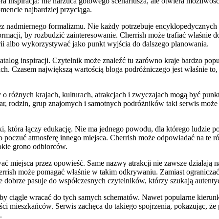
bra inspiracja: nie narzuca gotowego scenariusza, ale otwiera możliwośc
mencie najbardziej przyciąga.
 bez nadmiernego formalizmu. Nie każdy potrzebuje encyklopedycznych
ormacji, by rozbudzić zainteresowanie. Cherrish może trafiać właśnie d
rii albo wykorzystywać jako punkt wyjścia do dalszego planowania.
atalog inspiracji. Czytelnik może znaleźć tu zarówno kraje bardzo popu
ch. Czasem największą wartością bloga podróżniczego jest właśnie to,
 o różnych krajach, kulturach, atrakcjach i zwyczajach mogą być pu
 par, rodzin, grup znajomych i samotnych podróżników taki serwis moż
, która łączy edukację. Nie ma jednego powodu, dla którego ludzie po
bo poczuć atmosferę innego miejsca. Cherrish może odpowiadać na te różn
rokie grono odbiorców.
ć miejsca przez opowieść. Same nazwy atrakcji nie zawsze działają na 
herrish może pomagać właśnie w takim odkrywaniu. Zamiast ograniczać
e dobrze pasuje do współczesnych czytelników, którzy szukają autentycz
wy, by ciągle wracać do tych samych schematów. Nawet popularne kierunk
nności mieszkańców. Serwis zachęca do takiego spojrzenia, pokazując, ż
.