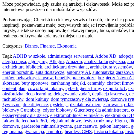
Może podpowiadać, gdy szuka się atrakcji i ciekawostek. Może też po 
internetowa przestrzeń dla miłośników wyjazdów.
Podsumowując, Cherrish to ciekawy serwis dla osób, które chcą poz
inspiracji, poznawaniu mniej oczywistych miejsc i rozwijaniu podróżn
turysty, ale także osoby naprawdę ciekawej miejsc, ludzi, smaków, tr
realnego odkrywania kolejnych miejsc na mapie.
Categories:
Biznes, Finanse, Ekonomia
Tagi:
ADHD w szkole
,
administracja serwerami
,
Adobe XD
,
adopcja
alergia u psa
,
algorytmy
,
Allegro
,
Amazon
,
analiza kolorystyczna
,
ana
architektura bibliotek
,
architektura drewniana
,
architektura systemów
energii poradnik
,
auta dostawcze
,
automaty AI
,
automatyka garażowa
kotów
,
behawiorysta psów
,
benefity pracownicze
,
bezpieczeństwo AI
skórzane
,
buty sportowe
,
carsharing miejski
,
ceramidy
,
chatbot firmo
content plan
,
coworking lokalny
,
cyberhigiena firmy
,
czujniki IoT
,
czu
oksfordzka
,
deep learning
,
delegowanie zadań
,
depilacja laserowa
,
de
rachunków
,
dom kultury
,
dom tymczasowy dla zwierząt
,
domowe rytu
żywiczne
,
due diligence
,
dysleksja
,
działalność nierejestrowana
,
e-fak
blokowy Gutenberg
,
edytor blokowy Gutenberg dla administratora
,
e
eksperymenty dla dzieci
,
elektromobilność w mieście
,
elektronika DI
falownik
,
feedback 360
,
felgi aluminiowe
,
festyn rodzinny
,
Figma
,
fi
domowe
,
garderoba minimalistyczna
,
garncarstwo
,
gekon lamparci
,
g
regionalna
,
gwarancja
,
hamulce
,
headless CMS
,
historia lokalna
,
hist