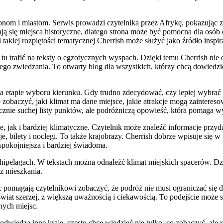
nom i miastom. Serwis prowadzi czytelnika przez Afrykę, pokazując zar
ją się miejsca historyczne, dlatego strona może być pomocna dla osób
takiej rozpiętości tematycznej Cherrish może służyć jako źródło inspira
u trafić na teksty o egzotycznych wyspach. Dzięki temu Cherrish nie og
nego zwiedzania. To otwarty blog dla wszystkich, którzy chcą dowiedzi
ro na etapie wyboru kierunku. Gdy trudno zdecydować, czy lepiej wy
obaczyć, jaki klimat ma dane miejsce, jakie atrakcje mogą zainteresow
ącznie suchej listy punktów, ale podróżniczą opowieść, która pomaga w
ne, jak i bardziej klimatyczne. Czytelnik może znaleźć informacje przy
je, bilety i noclegi. To także krajobrazy. Cherrish dobrze wpisuje się 
pokojniejsza i bardziej świadoma.
chipelagach. W tekstach można odnaleźć klimat miejskich spacerów. Dz
z mieszkania.
sc pomagają czytelnikowi zobaczyć, że podróż nie musi ograniczać się
świat szerzej, z większą uważnością i ciekawością. To podejście może 
nych miejsc.
dwiedza inne kraje, często chce wiedzieć nie tylko, co zobaczyć, ale