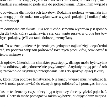
bardziej świadomego podejścia do podróżowania. Dzięki nim wyjazd staj
cje odpowiednie dla młodszych turystów. Rodzinne podróże wymagają i
kterze mogą pomóc rodzicom zaplanować wyjazd spokojniej i uniknąć ni
ch informacji.
ym odkrywaniem świata. Dla wielu osób samotna wyprawa jest sposobe
cją dla tych, którzy zastanawiają się, czy warto ruszyć w drogę bez 
yć spokojny, jeśli zostanie dobrze przemyślany.
i. To ważne, ponieważ jedzenie jest jednym z najbardziej bezpośredn
hęcać, by podczas wyjazdu próbować lokalnych produktów, odwiedzać ta
 wielowymiarowe.
ych opisów. Cherrish ma charakter przystępny, dlatego może być czytan
ch w odbiorze, ale jednocześnie przydatnych. Artykuły mogą pełnić r
ię zarówno do szybkiego przeglądania, jak i do spokojniejszej lektury.
które lubią podróże tematyczne. Nie każdy wyjazd musi wyglądać tak sa
e serwis może przemawiać do różnych grup odbiorców i pomagać im odnale
łaśnie te elementy często decydują o tym, czy chcemy gdzieś pojechać. 
istorii. Cherrish może pomagać w takim wyborze, budując obraz miejsca