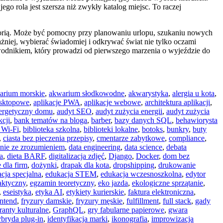
go rola jest szersza niż zwykły katalog miejsc. To raczej
storią. Może być pomocny przy planowaniu urlopu, szukaniu nowych
ważniej, wybierać świadomiej i odkrywać świat nie tylko oczami
rzewodnikiem, który prowadzi od pierwszego marzenia o wyjeździe do
arium morskie
,
akwarium słodkowodne
,
akwarystyka
,
alergia u kota
,
esktopowe
,
aplikacje PWA
,
aplikacje webowe
,
architektura aplikacji
,
ergetyczny domu
,
audyt SEO
,
audyt zużycia energii
,
audyt zużycia
kcji
,
bank tematów na bloga
,
barber
,
bazy danych SQL
,
behawiorysta
 Wi-Fi
,
biblioteka szkolna
,
biblioteki lokalne
,
botoks
,
bunkry
,
buty
,
ciasta bez pieczenia przepisy
,
cmentarze zabytkowe
,
compliance
,
anie ze zrozumieniem
,
data engineering
,
data science
,
debata
a
,
dieta BARF
,
digitalizacja zdjęć
,
Django
,
Docker
,
dom bez
 dla firm
,
dożynki
,
drapak dla kota
,
dropshipping
,
drukowanie
cja specjalna
,
edukacja STEM
,
edukacja wczesnoszkolna
,
edytor
aktyczny
,
egzamin teoretyczny
,
eko jazda
,
ekologiczne sprzątanie
,
,
eseistyka
,
etyka AI
,
etykiety kurierskie
,
faktura elektroniczna
,
ontend
,
fryzury damskie
,
fryzury męskie
,
fulfillment
,
full stack
,
gady
ranty kulturalne
,
GraphQL
,
gry fabularne papierowe
,
gwara
bryda plug-in
,
identyfikacja marki
,
ikonografia
,
improwizacja