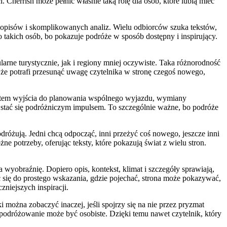
i. Cherrish może pełnić właśnie taką rolę dla osób, które lubią mieć
 opisów i skomplikowanych analiz. Wielu odbiorców szuka tekstów,
o takich osób, bo pokazuje podróże w sposób dostępny i inspirujący.
larne turystycznie, jak i regiony mniej oczywiste. Taka różnorodność
 że potrafi przesunąć uwagę czytelnika w stronę czegoś nowego,
nktem wyjścia do planowania wspólnego wyjazdu, wymiany
e stać się podróżniczym impulsem. To szczególnie ważne, bo podróże
dróżują. Jedni chcą odpocząć, inni przeżyć coś nowego, jeszcze inni
e potrzeby, oferując teksty, które pokazują świat z wielu stron.
wyobraźnię. Dopiero opis, kontekst, klimat i szczegóły sprawiają,
 się do prostego wskazania, gdzie pojechać, strona może pokazywać,
niejszych inspiracji.
i można zobaczyć inaczej, jeśli spojrzy się na nie przez pryzmat
e podróżowanie może być osobiste. Dzięki temu nawet czytelnik, który