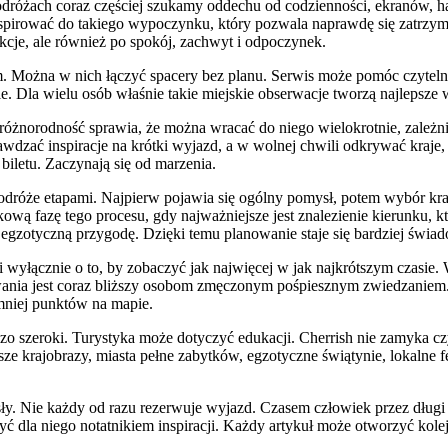
podróżach coraz częściej szukamy oddechu od codzienności, ekranów, 
nspirować do takiego wypoczynku, który pozwala naprawdę się zatrzy
rakcje, ale również po spokój, zachwyt i odpoczynek.
m. Można w nich łączyć spacery bez planu. Serwis może pomóc czytelni
etale. Dla wielu osób właśnie takie miejskie obserwacje tworzą najlepsz
o różnorodność sprawia, że można wracać do niego wielokrotnie, zależ
zać inspiracje na krótki wyjazd, a w wolnej chwili odkrywać kraje, o 
iletu. Zaczynają się od marzenia.
róże etapami. Najpierw pojawia się ogólny pomysł, potem wybór kraju, n
kową fazę tego procesu, gdy najważniejsze jest znalezienie kierunku
li egzotyczną przygodę. Dzięki temu planowanie staje się bardziej świ
 wyłącznie o to, by zobaczyć jak najwięcej w jak najkrótszym czasie
wania jest coraz bliższy osobom zmęczonym pośpiesznym zwiedzaniem.
mniej punktów na mapie.
rdzo szeroki. Turystyka może dotyczyć edukacji. Cherrish nie zamyka c
ejsze krajobrazy, miasta pełne zabytków, egzotyczne świątynie, lokalne 
ły. Nie każdy od razu rezerwuje wyjazd. Czasem człowiek przez długi
być dla niego notatnikiem inspiracji. Każdy artykuł może otworzyć kole