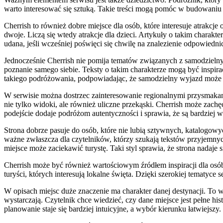
warto interesować się sztuką. Takie treści mogą pomóc w budowaniu 
Cherrish to również dobre miejsce dla osób, które interesuje atrak
dwoje. Liczą się wtedy atrakcje dla dzieci. Artykuły o takim chara
udana, jeśli wcześniej poświęci się chwilę na znalezienie odpowiedni
Jednocześnie Cherrish nie pomija tematów związanych z samodzieln
poznanie samego siebie. Teksty o takim charakterze mogą być inspira
takiego podróżowania, podpowiadając, że samodzielny wyjazd może b
W serwisie można dostrzec zainteresowanie regionalnymi przysmakam
nie tylko widoki, ale również uliczne przekąski. Cherrish może zac
podejście dodaje podróżom autentyczności i sprawia, że są bardziej
Strona dobrze pasuje do osób, które nie lubią sztywnych, katalogow
ważne zwłaszcza dla czytelników, którzy szukają tekstów przyjemny
miejsce może zaciekawić turystę. Taki styl sprawia, że strona nadaje s
Cherrish może być również wartościowym źródłem inspiracji dla osób, 
turyści, których interesują lokalne święta. Dzięki szerokiej tematyc
W opisach miejsc duże znaczenie ma charakter danej destynacji. To w
wystarczają. Czytelnik chce wiedzieć, czy dane miejsce jest pełne h
planowanie staje się bardziej intuicyjne, a wybór kierunku łatwiejszy.