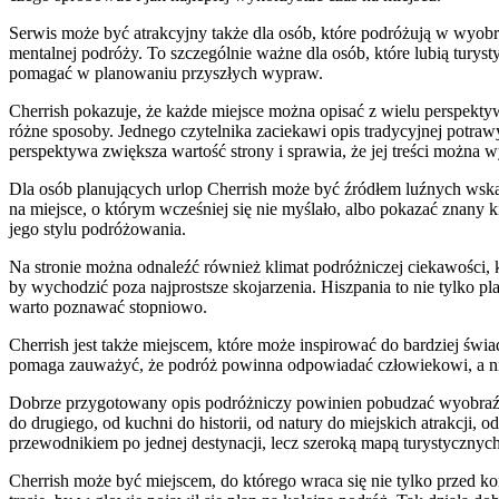
Serwis może być atrakcyjny także dla osób, które podróżują w wyobra
mentalnej podróży. To szczególnie ważne dla osób, które lubią tury
pomagać w planowaniu przyszłych wypraw.
Cherrish pokazuje, że każde miejsce można opisać z wielu perspekty
różne sposoby. Jednego czytelnika zaciekawi opis tradycyjnej potraw
perspektywa zwiększa wartość strony i sprawia, że jej treści można
Dla osób planujących urlop Cherrish może być źródłem luźnych wsk
na miejsce, o którym wcześniej się nie myślało, albo pokazać znany k
jego stylu podróżowania.
Na stronie można odnaleźć również klimat podróżniczej ciekawości, k
by wychodzić poza najprostsze skojarzenia. Hiszpania to nie tylko pl
warto poznawać stopniowo.
Cherrish jest także miejscem, które może inspirować do bardziej 
pomaga zauważyć, że podróż powinna odpowiadać człowiekowi, a nie 
Dobrze przygotowany opis podróżniczy powinien pobudzać wyobraźnię, 
do drugiego, od kuchni do historii, od natury do miejskich atrakcji,
przewodnikiem po jednej destynacji, lecz szeroką mapą turystycznyc
Cherrish może być miejscem, do którego wraca się nie tylko przed k