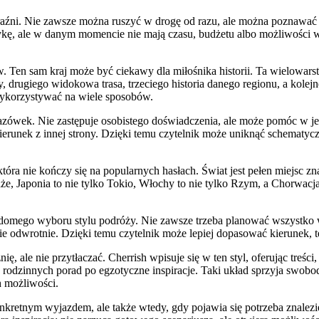
źni. Nie zawsze można ruszyć w drogę od razu, ale można poznawać świa
stykę, ale w danym momencie nie mają czasu, budżetu albo możliwości 
w. Ten sam kraj może być ciekawy dla miłośnika historii. Ta wielowa
y, drugiego widokowa trasa, trzeciego historia danego regionu, a kole
 wykorzystywać na wiele sposobów.
azówek. Nie zastępuje osobistego doświadczenia, ale może pomóc w je
ierunek z innej strony. Dzięki temu czytelnik może uniknąć schematycz
tóra nie kończy się na popularnych hasłach. Świat jest pełen miejsc zn
aże, Japonia to nie tylko Tokio, Włochy to nie tylko Rzym, a Chorwacja
świadomego wyboru stylu podróży. Nie zawsze trzeba planować wszyst
odwrotnie. Dzięki temu czytelnik może lepiej dopasować kierunek, t
ale nie przytłaczać. Cherrish wpisuje się w ten styl, oferując treści
 od rodzinnych porad po egzotyczne inspiracje. Taki układ sprzyja swob
h możliwości.
onkretnym wyjazdem, ale także wtedy, gdy pojawia się potrzeba znale