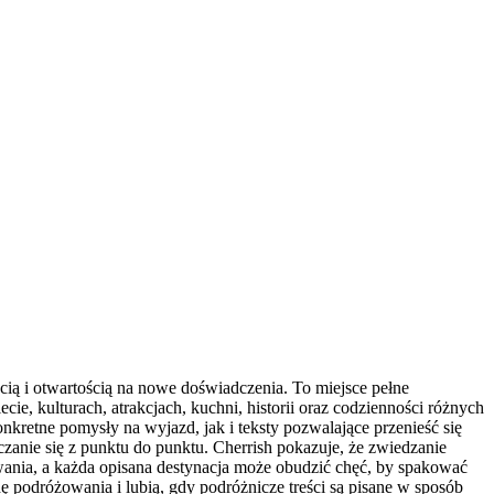
ścią i otwartością na nowe doświadczenia. To miejsce pełne
ie, kulturach, atrakcjach, kuchni, historii oraz codzienności różnych
kretne pomysły na wyjazd, jak i teksty pozwalające przenieść się
zanie się z punktu do punktu. Cherrish pokazuje, że zwiedzanie
wania, a każda opisana destynacja może obudzić chęć, by spakować
ę podróżowania i lubią, gdy podróżnicze treści są pisane w sposób