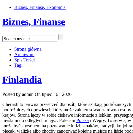
Biznes, Finanse, Ekonomia
Biznes, Finanse
Strona główna
Archiwum
Spis Treści
Tagi
Finlandia
Posted by admin
On lipiec - 6 - 2026
Cherrish to barwna przestrzeń dla osób, które szukają podróżniczych
podróżniczych opowieści, który może zainteresować zarówno osoby plan
krajów. Strona łączy w sobie ciekawe informacje z lekkim, przystęp
myślami do odległych miejsc. Polecam
Polska
i Węgry. To serwis, w 
może być sposobem na poznawanie ludzi, smaków, tradycji, krajobraz
plecak, walizkę albo choćby zanotować kolejne miejsce na liście pod