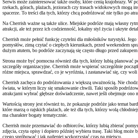
Serwis może zainteresować także osoby, które cenią krajobrazy. W 
rzekach, górach, plażach, jeziorach czy trasach widokowych mogą i
spacerze. To treści dla tych, którzy chcą podróżować nie tylko po at
Na Cherrish ważne są także ulice. Miejskie podróże mają własny ryt
atrakcji, ale też przez ich codzienność, lokalny styl życia i ukryte d
Cherrish może pełnić funkcję czytelni dla miłośników turystyki. Jeg
pomysłów, zimą czytać o ciepłych kierunkach, przed weekendem sprawd
dużym atutem, bo podróże zaczynają się często długo przed zakupem b
Strona może być pomocna również dla tych, którzy lubią planować pod
szczegóły organizacyjne. Cherrish może wspierać szczególnie począt
różne miejsca, sprawdzać, co je wyróżnia, i zastanawiać się, czy wo
Cherrish zachęca do podróżowania z większą uważnością. Nie chodzi
świata, w którym liczy się smakowanie chwili. Taki sposób podróżo
atrakcjami wybrać głębsze doświadczenie, nawet jeśli obejmuje ono 
Wartością strony jest również to, że pokazuje podróże jako temat ba
które marzą o rajskich plażach, ale też dla tych, którzy wolą chłodni
ma charakter bogaty tematycznie.
Cherrish może przemawiać do odbiorców, którzy lubią zbierać pomys
zdjęcia, czyta opisy i dopiero później wybiera trasę. Taki blog może 
czego spróbować i jak najlepiej wykorzystać czas na miejscu.