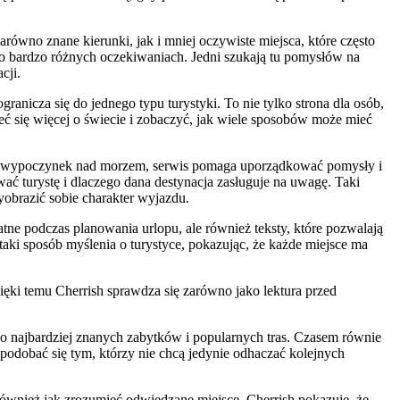
ówno znane kierunki, jak i mniej oczywiste miejsca, które często
 o bardzo różnych oczekiwaniach. Jedni szukają tu pomysłów na
cji.
ranicza się do jednego typu turystyki. To nie tylko strona dla osób,
eć się więcej o świecie i zobaczyć, jak wiele sposobów może mieć
brać wypoczynek nad morzem, serwis pomaga uporządkować pomysły i
ać turystę i dlaczego dana destynacja zasługuje na uwagę. Taki
yobrazić sobie charakter wyjazdu.
datne podczas planowania urlopu, ale również teksty, które pozwalają
w taki sposób myślenia o turystyce, pokazując, że każde miejsce ma
ięki temu Cherrish sprawdza się zarówno jako lektura przed
 do najbardziej znanych zabytków i popularnych tras. Czasem równie
spodobać się tym, którzy nie chcą jedynie odhaczać kolejnych
 również jak zrozumieć odwiedzane miejsce. Cherrish pokazuje, że